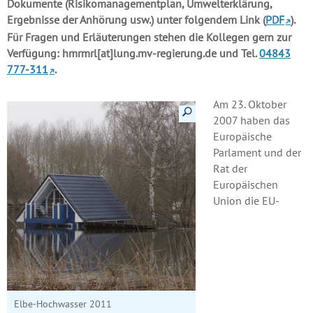
Dokumente (Risikomanagementplan, Umwelterklärung,
Ergebnisse der Anhörung usw.) unter folgendem Link (
PDF
).
Für Fragen und Erläuterungen stehen die Kollegen gern zur
Verfügung: hmrmrl[at]lung.mv-regierung.de und Tel.
04843
777-311
.
Am 23. Oktober
Details anzeigen
2007 haben das
Europäische
Parlament und der
Rat der
Europäischen
Union die EU-
Elbe-Hochwasser 2011